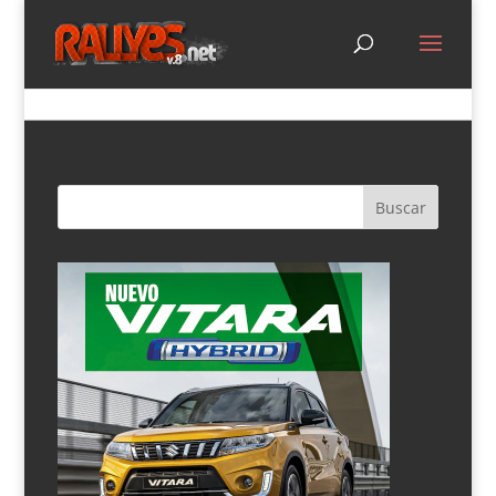
El campeón del ERC Junior, ahora sí, ascenderá al
WRC Junior…
por
Diego Vázquez
|
Abr 20, 2021
|
destacado
,
ERC/IRC
,
Opinión