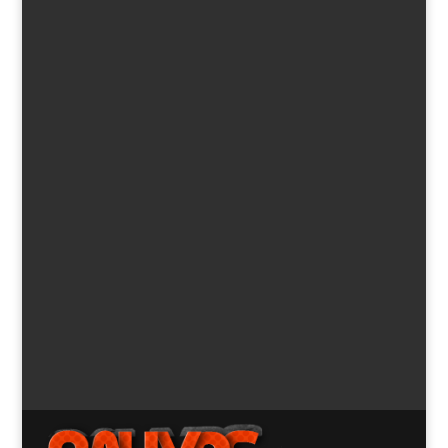
El nuevo 208 R2: 5 días y más de 1.000 kilómetros
por
Diego Vázquez
|
Abr 22, 2019
|
ERC/IRC
,
Nacional
,
Noticias
,
Regional
,
WRC
Desde que varios días antes del Salón del Automóvil de
Ginebra conocimos el aspecto de la segunda generación
del Peugeot 208, era más o menos previsible que en
poco tiempo saliera a la luz un prototipo de competición
para jubilar al R2, basado en la primera era del...
« Entradas más antiguas