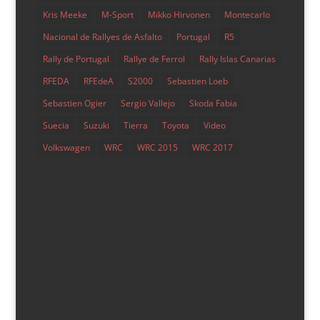
Así es el nuevo Ford Fiesta WRC 2020 diseñado
Kris Meeke
M-Sport
Mikko Hirvonen
Montecarlo
por Phil Dixon
Nacional de Rallyes de Asfalto
Portugal
R5
por
maca lvara
|
Ene 13, 2020
|
Noticias
,
Si lo dice
Maca
,
WRC
Rally de Portugal
Rallye de Ferrol
Rally Islas Canarias
RFEDA
RFEdeA
S2000
Sebastien Loeb
Los diseños de Dixon son siempre muy esperados. Esta
temporada su visión se ha inspirado en los diseños
Sebastien Ogier
Sergio Vallejo
Skoda Fabia
utilizados a principios y mediados de los años 90. Los
Suecia
Suzuki
Tierra
Toyota
Video
Fiesta llevarán un tema decorativo que combina
Volkswagen
WRC
WRC 2015
WRC 2017
modernidad con un estilo retro, en unos tiempos que el
equipo...