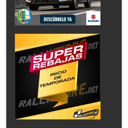
Ha habido una revolución en el organigrama del
Campeonato de Europa de Rallyes y los jóvenes talentos
que tengan menos de 28 años de edad y piloten un Ford
Fiesta Rally3 con neumáticos Pirelli, cumplen a grandes
rasgos los requisitos de la categoría Junior. Una...
M-Sport presenta el Ford Fiesta Rally3
por
Rallyes.net
|
Nov 13, 2020
|
Noticias