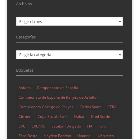
Archivos
M-Sport presenta el nuevo Ford Fiesta Rally3, la nueva
categoría pensada para coches con tracción integral y
Archivos
un coste contenido empieza a rodar con el Fiesta Rally3.
El coche cuenta con un motor 1.5 EcoBoost que rinde
Categorías
215 cv y 400 Nm de par, una caja secuencial de 5...
Categorías
Etiquetas
Asfalto
Campeonato de España
Campeonato de España de Rallyes de Asfalto
Campeonato Gallego de Rallyes
Carlos Sainz
CERA
Citroen
Copa Suzuki Swift
Dakar
Dani Sordo
ERC
ERC/IRC
Esteban Delgado
FIA
Ford
Ford Fiesta
Hayden Paddon
Hyundai
Iván Ares