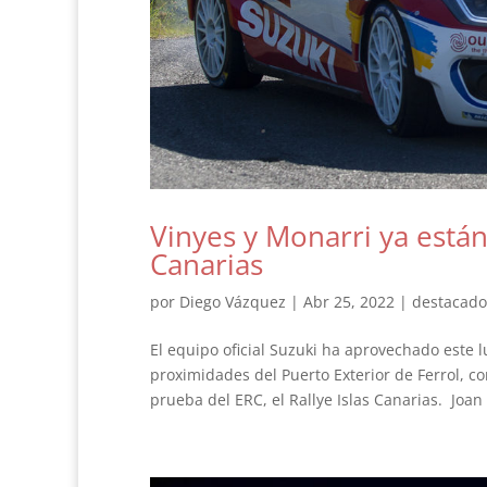
Vinyes y Monarri ya están
Canarias
por
Diego Vázquez
|
Abr 25, 2022
|
destacado
El equipo oficial Suzuki ha aprovechado este l
proximidades del Puerto Exterior de Ferrol, co
prueba del ERC, el Rallye Islas Canarias. Joan 