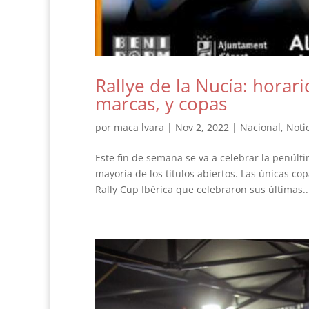
Rallye de la Nucía: horario
marcas, y copas
por
maca lvara
|
Nov 2, 2022
|
Nacional
,
Noti
Este fin de semana se va a celebrar la penúl
mayoría de los títulos abiertos. Las únicas co
Rally Cup Ibérica que celebraron sus últimas..