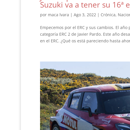
Suzuki va a tener su 16ª 
por
maca lvara
|
Ago 3, 2022
|
Crónica
,
Nacio
Empecemos por el ERC y sus cambios. El año pa
categoría ERC 2 de Javier Pardo. Este año des
en el ERC. ¿Qué os está pareciendo hasta ahor