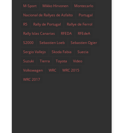
M-Sport
Mikko Hirvonen
Montecarlo
Nacional de Rallyes de Asfalto
Portugal
R5
Rally de Portugal
Rallye de Ferrol
Rally Islas Canarias
RFEDA
RFEdeA
S2000
Sebastien Loeb
Sebastien Ogier
Sergio Vallejo
Skoda Fabia
Suecia
Suzuki
Tierra
Toyota
Video
Volkswagen
WRC
WRC 2015
WRC 2017