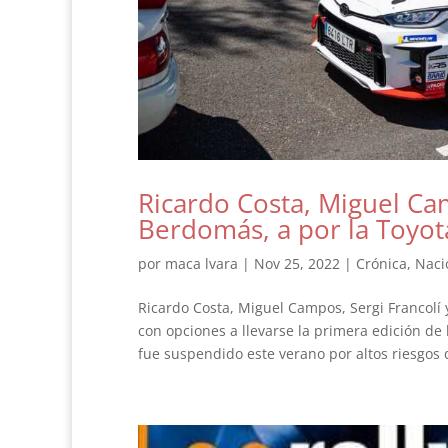
Ricardo Costa, Miguel Cam
Berdomás, a por la Toyot
por
maca lvara
|
Nov 25, 2022
|
Crónica
,
Naci
Ricardo Costa, Miguel Campos, Sergi Francolí 
con opciones a llevarse la primera edición de 
fue suspendido este verano por altos riesgos d