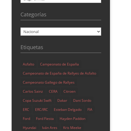
Categorías
Categorías
Etiquetas
Asfalto
Campeonato de España
Campeonato de España de Rallyes de Asfalto
Campeonato Gallego de Rallyes
Carlos Sainz
CERA
Citroen
Copa Suzuki Swift
Dakar
Dani Sordo
ERC
ERC/IRC
Esteban Delgado
FIA
Ford
Ford Fiesta
Hayden Paddon
Hyundai
Iván Ares
Kris Meeke