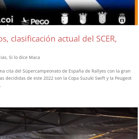
s, clasificación actual del SCER,
cias
,
Si lo dice Maca
tima cita del Súpercampeonato de España de Rallyes con la gran
pas decididas de este 2022 son la Copa Suzuki Swift y la Peugeot
.