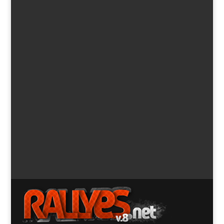
40 Rallye Santander-Cantabria (previa)
por
Juan Carlos Varela
|
Oct 12, 2019
|
Crónica
,
destacado
,
Guías
,
Nacional
,
Noticias
,
Rallyes.net
,
Reportajes
Comparte esto: Compartir en X (Se abre en una ventana
nueva) X Comparte en Facebook (Se abre en una
ventana nueva)...
« Entradas más antiguas