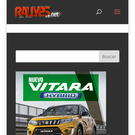
Vídeo: El equipo Suzuki, optimista y con ganas de
volver a las carreras
por
maca lvara
|
Abr 17, 2020
|
Nacional
,
Noticias
,
Si lo
dice Maca