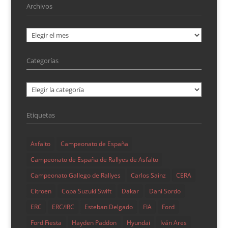
por
Juan Carlos Varela
|
Nov 10, 2019
|
Crónica
,
Archivos
destacado
,
Nacional
,
Noticias
,
Rallyes.net
,
Reportajes
Archivos
Comparte esto: Compartir en X (Se abre en una ventana
nueva) X Comparte en Facebook (Se abre en una
Categorías
ventana nueva)...
Categorías
Etiquetas
Asfalto
Campeonato de España
Campeonato de España de Rallyes de Asfalto
Campeonato Gallego de Rallyes
Carlos Sainz
CERA
Citroen
Copa Suzuki Swift
Dakar
Dani Sordo
ERC
ERC/IRC
Esteban Delgado
FIA
Ford
25 Rallye La Nucía (primera etapa)
Ford Fiesta
Hayden Paddon
Hyundai
Iván Ares
por
Juan Carlos Varela
|
Nov 9, 2019
|
Crónica
,