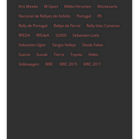
destacado
,
Nacional
,
Noticias
,
Rallyes.net
,
Reportajes
Kris Meeke
M-Sport
Mikko Hirvonen
Montecarlo
Nacional de Rallyes de Asfalto
Portugal
R5
Comparte esto: Compartir en X (Se abre en una ventana
Rally de Portugal
Rallye de Ferrol
Rally Islas Canarias
nueva) X Comparte en Facebook (Se abre en una
ventana nueva)...
RFEDA
RFEdeA
S2000
Sebastien Loeb
Sebastien Ogier
Sergio Vallejo
Skoda Fabia
Suecia
Suzuki
Tierra
Toyota
Video
Volkswagen
WRC
WRC 2015
WRC 2017