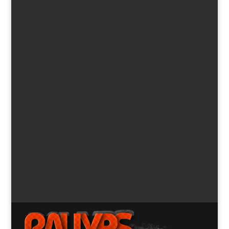
Un esqueleto, a punto de cancelar el Rallye de
Gales
por
Noemí Alonso
|
Nov 19, 2015
|
Noticias
Como lo lees: la última etapa del Rallye de Gales estuvo
a punto de ser cancelada en su totalidad debido al mal
tiempo… y al descubrimiento de restos humanos cerca
de la ruta, según autosport.com. Los vientos
huracanados y la lluvia incesante habían sido una...
« Entradas más antiguas
Entradas siguientes »