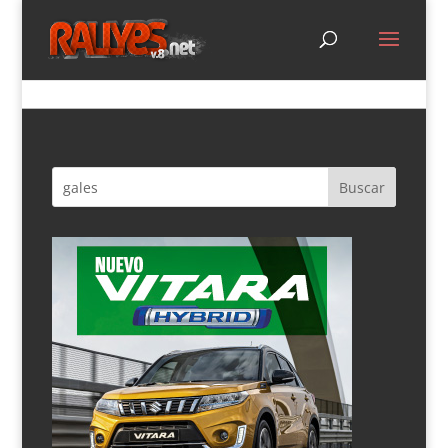
Kalle Rovanpera debutará en WRC2 en Gales… si
se saca el carné de conducir
por
Noemí Alonso
|
Sep 30, 2017
|
Noticias