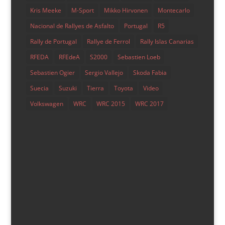
Kris Meeke
M-Sport
Mikko Hirvonen
Montecarlo
Tramos nocturnos en el Rallye de Gales
Nacional de Rallyes de Asfalto
Portugal
R5
por
Noemí Alonso
|
May 27, 2017
|
Noticias
Rally de Portugal
Rallye de Ferrol
Rally Islas Canarias
Aunque la distancia total del Rallye de Gales se ha
RFEDA
RFEdeA
S2000
Sebastien Loeb
reducido respecto a 2016, como cuentan en Autosport,
Sebastien Ogier
Sergio Vallejo
Skoda Fabia
pilotos y coches pasarán más tiempo lejos del parque
de trabajo. De hecho, el sábado traerá consigo una
Suecia
Suzuki
Tierra
Toyota
Video
etapa de 16 horas, nada menos, ya que el primer
Volkswagen
WRC
WRC 2015
WRC 2017
vehículo...