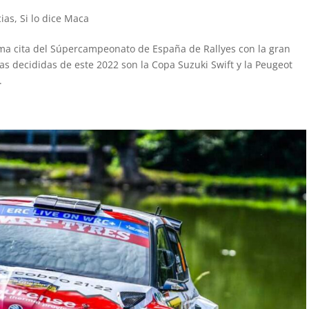
cias
,
Si lo dice Maca
tima cita del Súpercampeonato de España de Rallyes con la gran
pas decididas de este 2022 son la Copa Suzuki Swift y la Peugeot
.