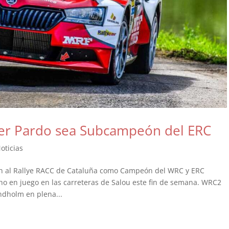
ier Pardo sea Subcampeón del ERC
oticias
an al Rallye RACC de Cataluña como Campeón del WRC y ERC
o en juego en las carreteras de Salou este fin de semana. WRC2
ndholm en plena...