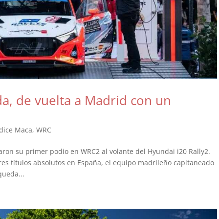
a, de vuelta a Madrid con un
 dice Maca
,
WRC
aron su primer podio en WRC2 al volante del Hyundai i20 Rally2.
res títulos absolutos en España, el equipo madrileño capitaneado
queda...