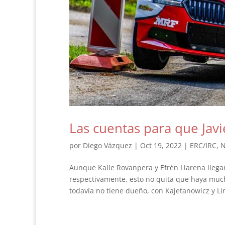
Las cuentas para que Jav
por
Diego Vázquez
|
Oct 19, 2022
|
ERC/IRC
,
N
Aunque Kalle Rovanpera y Efrén Llarena lleg
respectivamente, esto no quita que haya much
todavía no tiene dueño, con Kajetanowicz y Li