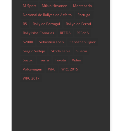
M-Sport
Mikko Hirvonen
Montecarlo
Nacional de Rallyes de Asfalto
Portugal
R5
Rally de Portugal
Rallye de Ferrol
Rally Islas Canarias
RFEDA
RFEdeA
S2000
Sebastien Loeb
Sebastien Ogier
Sergio Vallejo
Skoda Fabia
Suecia
Suzuki
Tierra
Toyota
Video
Volkswagen
WRC
WRC 2015
WRC 2017