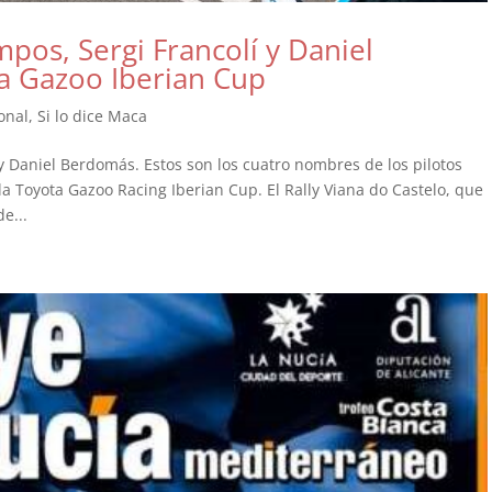
pos, Sergi Francolí y Daniel
a Gazoo Iberian Cup
onal
,
Si lo dice Maca
y Daniel Berdomás. Estos son los cuatro nombres de los pilotos
la Toyota Gazoo Racing Iberian Cup. El Rally Viana do Castelo, que
e...