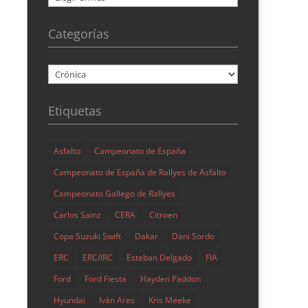
Categorías
Categorías
Etiquetas
Asfalto
Campeonato de España
Campeonato de España de Rallyes de Asfalto
Campeonato Gallego de Rallyes
Carlos Sainz
CERA
Citroen
Copa Suzuki Swift
Dakar
Dani Sordo
ERC
ERC/IRC
Esteban Delgado
FIA
Ford
Ford Fiesta
Hayden Paddon
Hyundai
Iván Ares
Kris Meeke