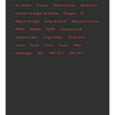
Kris Meeke
M-Sport
Mikko Hirvonen
Montecarlo
Nacional de Rallyes de Asfalto
Portugal
R5
Rally de Portugal
Rallye de Ferrol
Rally Islas Canarias
RFEDA
RFEdeA
S2000
Sebastien Loeb
El nuevo Hyundai i20 Rally2 llega a la Península
Sebastien Ogier
Sergio Vallejo
Skoda Fabia
por
Diego Vázquez
|
Sep 23, 2021
|
ERC/IRC
,
Nacional
,
Suecia
Suzuki
Tierra
Toyota
Video
Noticias
Volkswagen
WRC
WRC 2015
WRC 2017
Apenas quince días después de su visita a las islas
Azores, el ERC continuará su transcurso sin marcharse
del país vecino, y para la ocasión se desplazará hasta la
Catedral de los Rallyes, Fafe, donde tendrá lugar el
Rallye Serras de Fafe e Felgueiras, por primera vez...