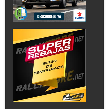
Diego Ruiloba cierra un completo programa con
los premios de la Beca Terratraining Motorsport –
Rallycar, Suzuki y la FAPA
por
maca lvara
|
Ene 5, 2022
|
Nacional
,
Noticias
El joven equipo asturiano conformado por Diego Ruiloba
y su copiloto Andrés Blanco, ha ganado todo por lo que
ha competido en el año 2021. A base de hacer duros
esfuerzos y mucho talento, Diego y Andrés están a las
puertas de empezar una completa y apasionante...