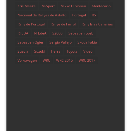
Kris Meeke
M-Sport
Mikko Hirvonen
Montecarlo
Nacional de Rallyes de Asfalto
Portugal
R5
Rally de Portugal
Rallye de Ferrol
Rally Islas Canarias
RFEDA
RFEdeA
S2000
Sebastien Loeb
Sébastien Loeb, encantado con sus compañeros
de equipo
Sebastien Ogier
Sergio Vallejo
Skoda Fabia
por
maca lvara
|
Ene 14, 2019
|
Noticias
,
Si lo dice
Suecia
Suzuki
Tierra
Toyota
Video
Maca
,
WRC
Volkswagen
WRC
WRC 2015
WRC 2017
La gran noticia saltaba hace unas semanas: «Vuelve el
rey». El nueve veces campeón del mundo de rallyes
vuelve a alinearse en la salida del campeonato con el
equipo Hyundai Motorsport. Una decisión que no dejó
indiferente a nadie, y con la que Sébastien Loeb está
cada...