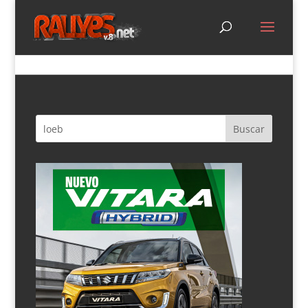
Sébastien Loeb correrá el Rally Ciudad de
Granada 2019
por
maca lvara
|
Sep 9, 2019
|
Nacional
,
Noticias
,
Si lo
dice Maca
,
WRC