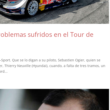
roblemas sufridos en el Tour de
Sport. Que se lo digan a su piloto, Sebastien Ogier, quien se
r, Thierry Neuville (Hyundai), cuando, a falta de tres tramos, un
rd...