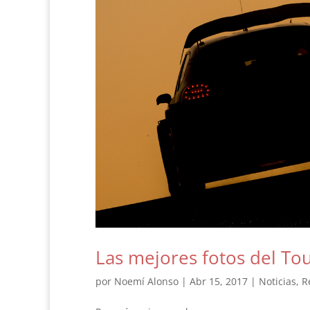
Las mejores fotos del To
por
Noemí Alonso
|
Abr 15, 2017
|
Noticias
,
R