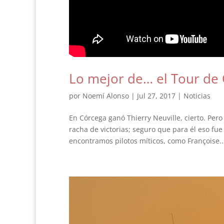
Lo mejor de… el Tour de
por
Noemí Alonso
|
Jul 27, 2017
|
Noticias
En Córcega ganó Thierry Neuville, cierto. Pero 
racha de victorias; seguro que para él eso fu
encontramos pilotos míticos, como Françoise..