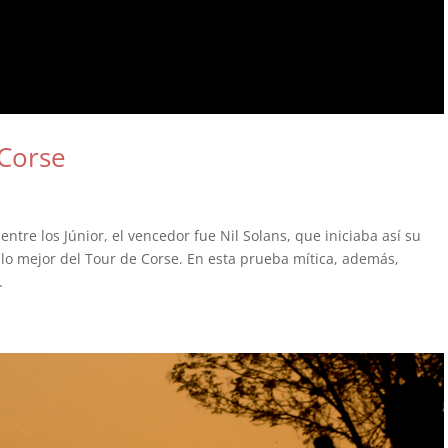
 Corse
entre los Júnior, el vencedor fue Nil Solans, que iniciaba así su
e lo mejor del Tour de Corse. En esta prueba mítica, además,
.