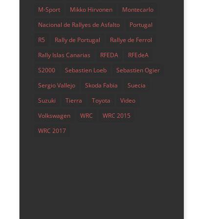
M-Sport
Mikko Hirvonen
Montecarlo
Nacional de Rallyes de Asfalto
Portugal
R5
Rally de Portugal
Rallye de Ferrol
Rally Islas Canarias
RFEDA
RFEdeA
S2000
Sebastien Loeb
Sebastien Ogier
Sergio Vallejo
Skoda Fabia
Suecia
Suzuki
Tierra
Toyota
Video
Volkswagen
WRC
WRC 2015
WRC 2017