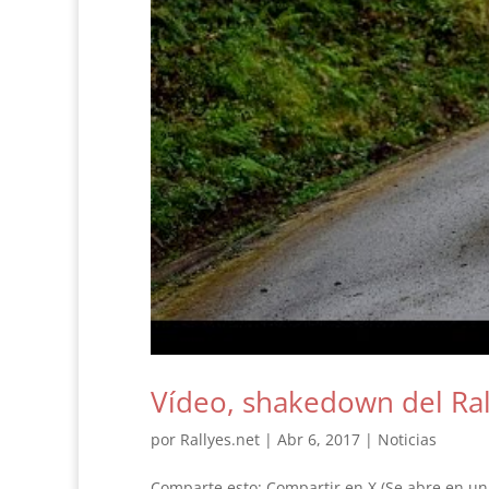
Vídeo, shakedown del Ral
por
Rallyes.net
|
Abr 6, 2017
|
Noticias
Comparte esto: Compartir en X (Se abre en u