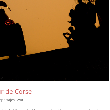
ur de Corse
eportajes
,
WRC