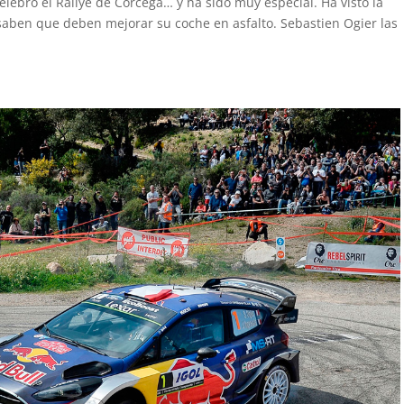
lebró el Rallye de Córcega… y ha sido muy especial. Ha visto la
 saben que deben mejorar su coche en asfalto. Sebastien Ogier las