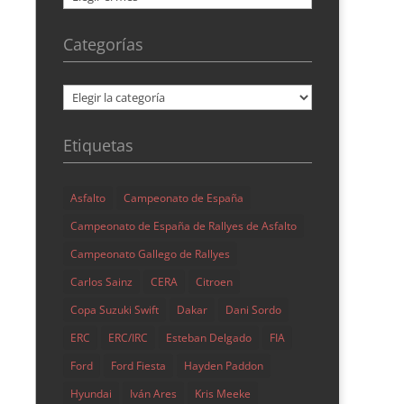
Categorías
Categorías
Etiquetas
Asfalto
Campeonato de España
Campeonato de España de Rallyes de Asfalto
Campeonato Gallego de Rallyes
Carlos Sainz
CERA
Citroen
Copa Suzuki Swift
Dakar
Dani Sordo
ERC
ERC/IRC
Esteban Delgado
FIA
Ford
Ford Fiesta
Hayden Paddon
Hyundai
Iván Ares
Kris Meeke