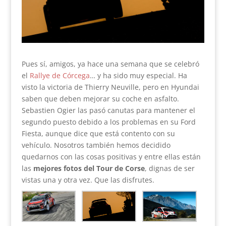
Pues sí, amigos, ya hace una semana que se celebró
el
Rallye de Córcega
… y ha sido muy especial. Ha
visto la victoria de Thierry Neuville, pero en Hyundai
saben que deben mejorar su coche en asfalto.
Sebastien Ogier las pasó canutas para mantener el
segundo puesto debido a los problemas en su Ford
Fiesta, aunque dice que está contento con su
vehículo. Nosotros también hemos decidido
quedarnos con las cosas positivas y entre ellas están
las
mejores fotos del Tour de Corse
, dignas de ser
vistas una y otra vez. Que las disfrutes.