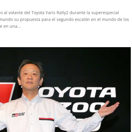
al volante del Toyota Yaris Rally2 durante la superespecial
l mundo su propuesta para el segundo escalón en el mundo de los
e en una...