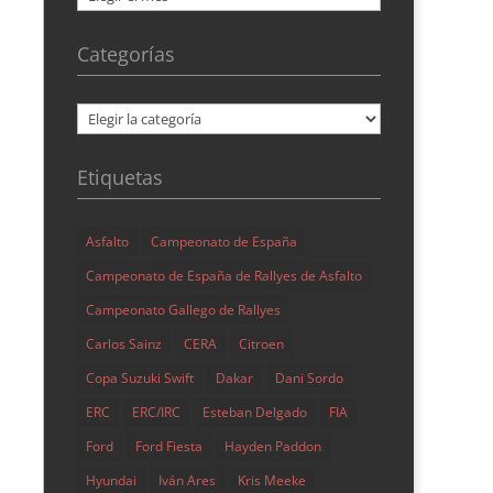
Categorías
Categorías
Etiquetas
Asfalto
Campeonato de España
Campeonato de España de Rallyes de Asfalto
Campeonato Gallego de Rallyes
Carlos Sainz
CERA
Citroen
Copa Suzuki Swift
Dakar
Dani Sordo
ERC
ERC/IRC
Esteban Delgado
FIA
Ford
Ford Fiesta
Hayden Paddon
Hyundai
Iván Ares
Kris Meeke