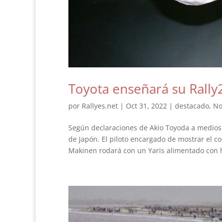
Toyota enseñará su Rally2
por
Rallyes.net
|
Oct 31, 2022
|
destacado
,
No
Según declaraciones de Akio Toyoda a medios 
de Japón. El piloto encargado de mostrar el
Makinen rodará con un Yaris alimentado con h