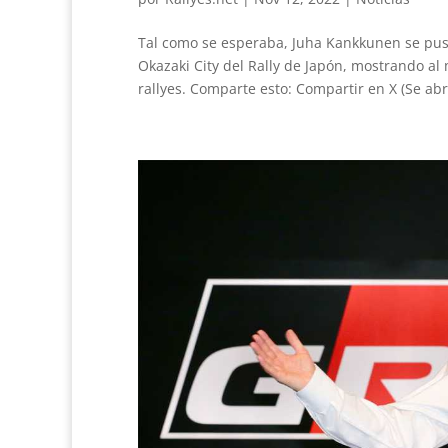
Tal como se esperaba, Juha Kankkunen se puso 
Okazaki City del Rally de Japón, mostrando a
rallyes. Comparte esto: Compartir en X (Se abr