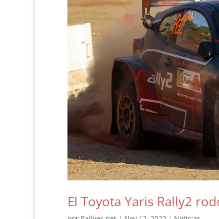
El Toyota Yaris Rally2 rod
por
Rallyes.net
|
Nov 12, 2022
|
Noticias