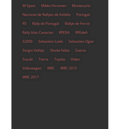
M-Sport
Mikko Hirvonen
Montecarlo
Nacional de Rallyes de Asfalto
Portugal
R5
Rally de Portugal
Rallye de Ferrol
Rally Islas Canarias
RFEDA
RFEdeA
S2000
Sebastien Loeb
Sebastien Ogier
Sergio Vallejo
Skoda Fabia
Suecia
Suzuki
Tierra
Toyota
Video
Volkswagen
WRC
WRC 2015
WRC 2017