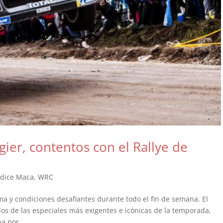
ier, contentos con el Rallye de
o dice Maca
,
WRC
a y condiciones desafiantes durante todo el fin de semana. El
os de las especiales más exigentes e icónicas de la temporada,
a por...