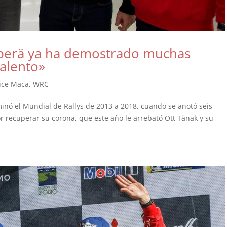
perä ya ha demostrado muchas
talento»
dice Maca
,
WRC
ominó el Mundial de Rallys de 2013 a 2018, cuando se anotó seis
or recuperar su corona, que este año le arrebató Ott Tänak y su