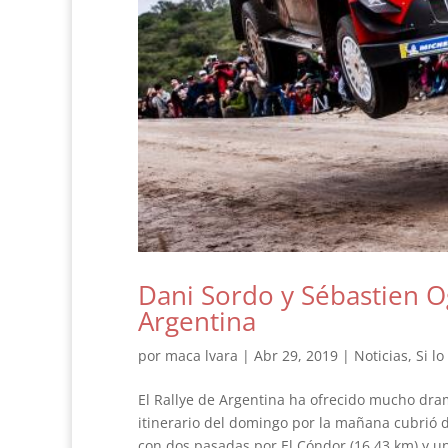
Dani Sordo y Sébastien Og
Argentina
por
maca lvara
|
Abr 29, 2019
|
Noticias
,
Si l
El Rallye de Argentina ha ofrecido mucho dram
itinerario del domingo por la mañana cubrió d
con dos pasadas por El Cóndor (16.43 km) y un