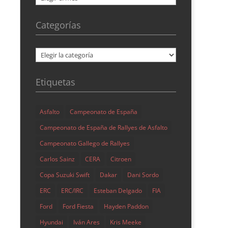
Categorías
Categorías
Etiquetas
Asfalto
Campeonato de España
Campeonato de España de Rallyes de Asfalto
Campeonato Gallego de Rallyes
Carlos Sainz
CERA
Citroen
Copa Suzuki Swift
Dakar
Dani Sordo
ERC
ERC/IRC
Esteban Delgado
FIA
Ford
Ford Fiesta
Hayden Paddon
Hyundai
Iván Ares
Kris Meeke