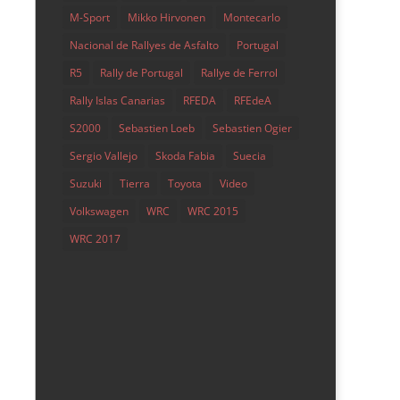
M-Sport
Mikko Hirvonen
Montecarlo
Nacional de Rallyes de Asfalto
Portugal
R5
Rally de Portugal
Rallye de Ferrol
Rally Islas Canarias
RFEDA
RFEdeA
S2000
Sebastien Loeb
Sebastien Ogier
Sergio Vallejo
Skoda Fabia
Suecia
Suzuki
Tierra
Toyota
Video
Volkswagen
WRC
WRC 2015
WRC 2017