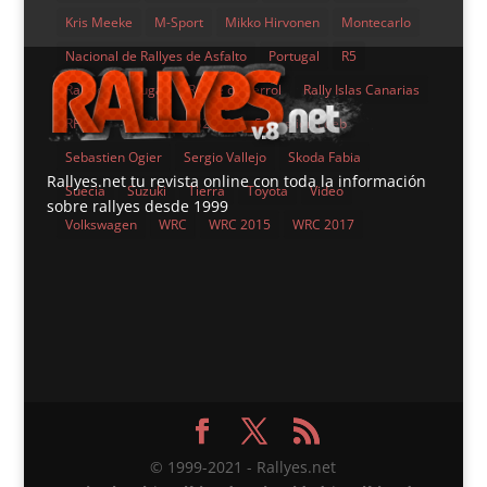
Kris Meeke
M-Sport
Mikko Hirvonen
Montecarlo
Nacional de Rallyes de Asfalto
Portugal
R5
Rally de Portugal
Rallye de Ferrol
Rally Islas Canarias
RFEDA
RFEdeA
S2000
Sebastien Loeb
Sebastien Ogier
Sergio Vallejo
Skoda Fabia
Rallyes.net tu revista online con toda la información
Suecia
Suzuki
Tierra
Toyota
Video
sobre rallyes desde 1999
Volkswagen
WRC
WRC 2015
WRC 2017
© 1999-2021 - Rallyes.net