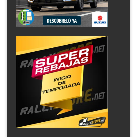
el Bosphorus Rally puntuable para el Europeo. El equipo
será el Pegasus Racing y el coche un Skoda Fabia...
Giandomenico Basso regresará al IRC con un Ford
por
Rallyes.net
|
Mar 19, 2012
|
Noticias
El piloto italiano ha llegado a un acuerdo con el equipo
A-Style para pilotar un Ford Fiesta S2000 en varias
pruebas del IRC. Basso comenzará en el Tour de Corse y
al menos hará el Sanremo y San Marino. El piloto
continua trabajando para conseguir los
patrocinadores...
El IRC se abre a los RRC
por
Rallyes.net
|
Feb 23, 2012
|
Noticias
Por primera vez el IRC permitirá sumar puntos a los
RRC, la versión light de los actuales WRC. Para sumar