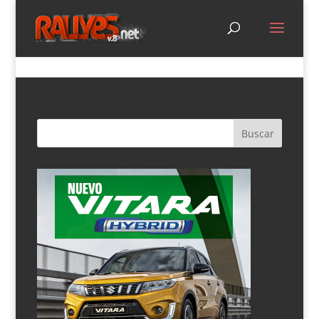
Video de los tests de Patrik Flodin con el Fiesta
S2000
por
Rallyes.net
|
Mar 30, 2012
|
Noticias
Comparte esto: Compartir en X (Se abre en una ventana
nueva) X Comparte en Facebook (Se abre en una
ventana nueva)...
Luca Rosetti en el Campeonato Turco de Rallyes
por
Rallyes.net
|
Mar 19, 2012
|
Noticias
El piloto italiano será el piloto oficial de Skoda en
Turquía con el objetivo de ganar el Campeonato. El
programa incluye las 6 pruebas del Campeonato Turco y