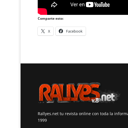
Comparte esto:
X
Facebook
Rallyes.net tu revista online con toda la infor
1999