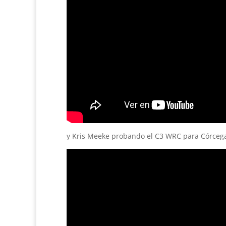
y Kris Meeke probando el C3 WRC para Córceg