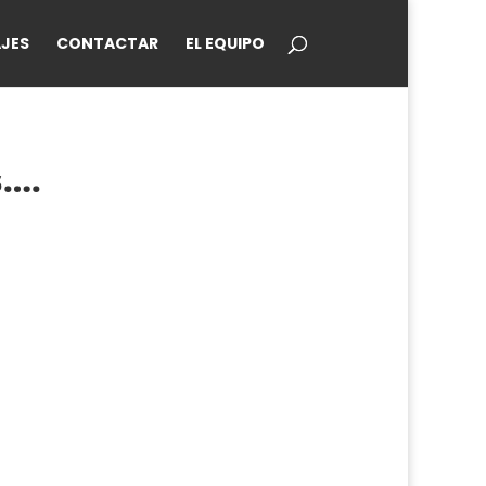
JES
CONTACTAR
EL EQUIPO
s….