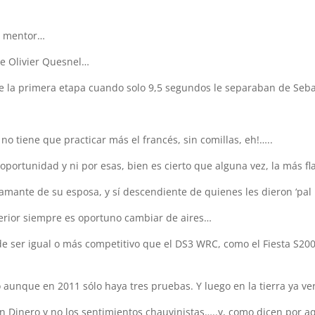
su mentor…
de Olivier Quesnel…
 de la primera etapa cuando solo 9,5 segundos le separaban de Seb
o tiene que practicar más el francés, sin comillas, eh!…..
portunidad y ni por esas, bien es cierto que alguna vez, la más fl
 amante de su esposa, y sí descendiente de quienes les dieron ‘pal
erior siempre es oportuno cambiar de aires…
e ser igual o más competitivo que el DS3 WRC, como el Fiesta S200
o aunque en 2011 sólo haya tres pruebas. Y luego en la tierra ya v
n Dinero y no los sentimientos chauvinistas…..y, como dicen por 