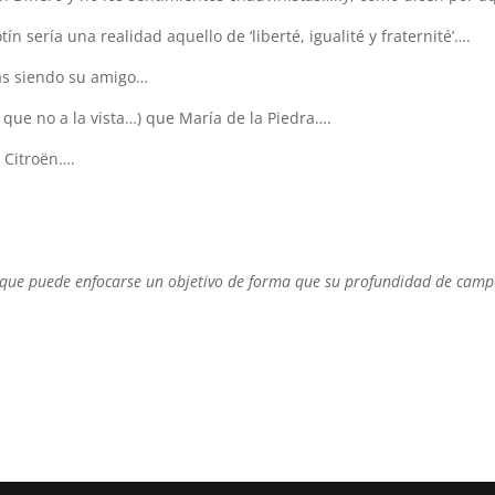
n sería una realidad aquello de ‘liberté, igualité y fraternité’….
as siendo su amigo…
que no a la vista…) que María de la Piedra….
e Citroën….
a que puede enfocarse un objetivo de forma que su profundidad de campo 