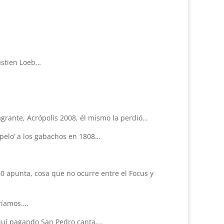
astien Loeb…
agrante, Acrópolis 2008, él mismo la perdió…
 pelo’ a los gabachos en 1808…
0 apunta, cosa que no ocurre entre el Focus y
eríamos….
aquí pagando San Pedro canta….