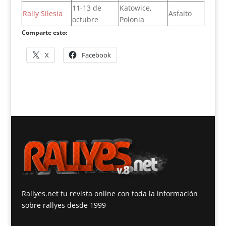
11-13 de
Katowice,
Rally Silesia
Asfalto
octubre
Polonia
Comparte esto:
X
Facebook
Rallyes.net tu revista online con toda la información
sobre rallyes desde 1999