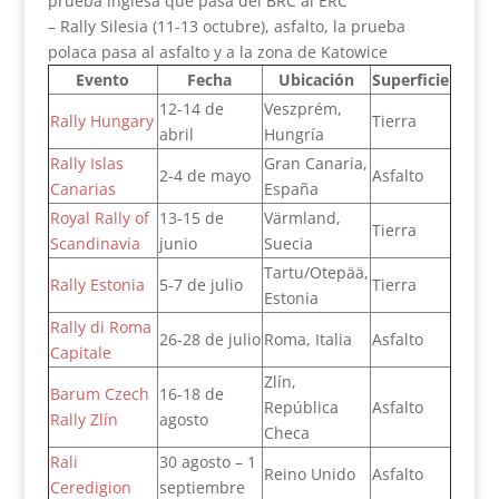
prueba inglesa que pasa del BRC al ERC
– Rally Silesia (11-13 octubre), asfalto, la prueba
polaca pasa al asfalto y a la zona de Katowice
Evento
Fecha
Ubicación
Superficie
12-14 de
Veszprém,
Rally Hungary
Tierra
abril
Hungría
Rally Islas
Gran Canaria,
2-4 de mayo
Asfalto
Canarias
España
Royal Rally of
13-15 de
Värmland,
Tierra
Scandinavia
junio
Suecia
Tartu/Otepää,
Rally Estonia
5-7 de julio
Tierra
Estonia
Rally di Roma
26-28 de julio
Roma, Italia
Asfalto
Capitale
Zlín,
Barum Czech
16-18 de
República
Asfalto
Rally Zlín
agosto
Checa
Rali
30 agosto – 1
Reino Unido
Asfalto
Ceredigion
septiembre